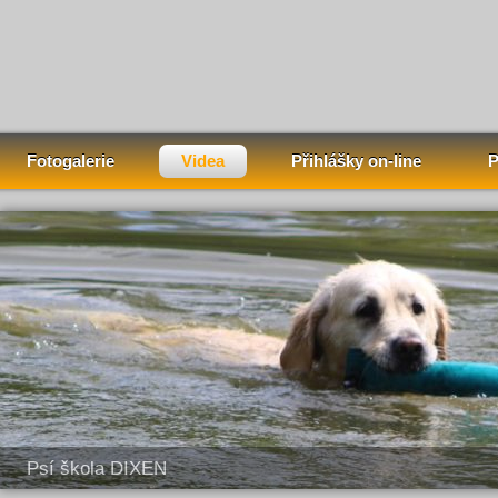
Fotogalerie
Videa
Přihlášky on-line
P
Psí škola DIXEN