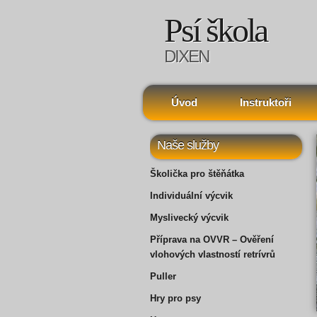
Psí škola
DIXEN
Úvod
Instruktoři
Naše služby
Školička pro štěňátka
Individuální výcvik
Myslivecký výcvik
Příprava na OVVR – Ověření
vlohových vlastností retrívrů
Puller
Hry pro psy